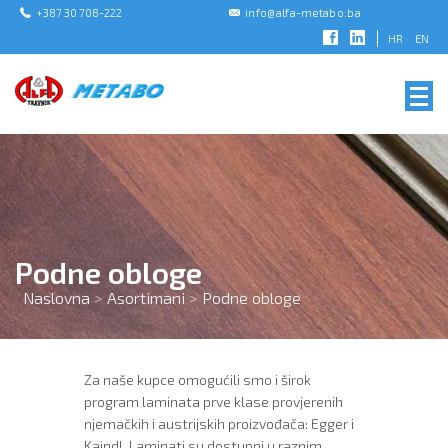
+387 30 708-222
info@alfa-metabo.ba
HR
EN
Podne obloge
Naslovna
>
Asortimani
>
Podne obloge
Za naše kupce omogućili smo i širok
program laminata prve klase provjerenih
njemačkih i austrijskih proizvođača: Egger i
Kaindl. Laminati su dostupni u raznim