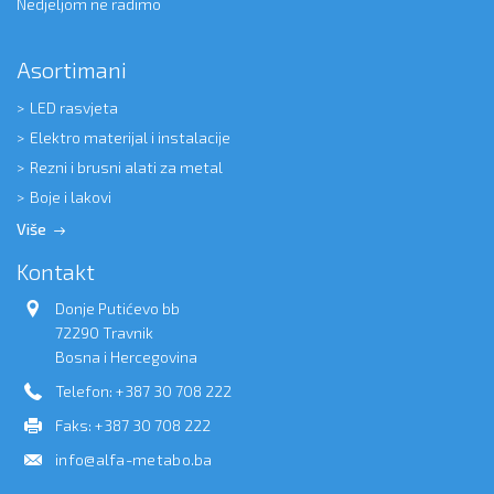
Nedjeljom ne radimo
Asortimani
LED rasvjeta
Elektro materijal i instalacije
Rezni i brusni alati za metal
Boje i lakovi
Više
Kontakt
Donje Putićevo bb
72290 Travnik
Bosna i Hercegovina
Telefon: +387 30 708 222
Faks: +387 30 708 222
info@alfa-metabo.ba