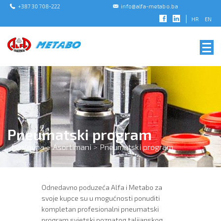
+387 30 708-222
info@alfa-metabo.ba
HR
EN
Pneumatski program
Naslovna
>
Asortimani
>
Pneumatski program
Odnedavno poduzeća Alfa i Metabo za
svoje kupce su u mogućnosti ponuditi
kompletan profesionalni pneumatski
program svjetski poznatog talijanskog