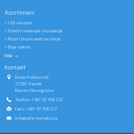
Asortimani
LED rasvjeta
Elektro materijal i instalacije
Rezni i brusni alati za metal
Boje i lakovi
Više
Kontakt
Donje Putićevo bb
72290 Travnik
Bosna i Hercegovina
Telefon: +387 30 708 222
Faks: +387 30 708 222
info@alfa-metabo.ba